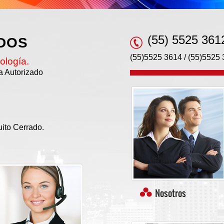
(55) 5525 361
IDOS
(55)5525 3614 / (55)5525
ología.
ta Autorizado
uito Cerrado.